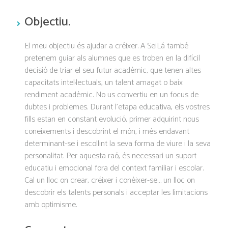
Objectiu.
El meu objectiu és ajudar a créixer. A SeiLá també
pretenem guiar als alumnes que es troben en la difícil
decisió de triar el seu futur acadèmic, que tenen altes
capacitats intel·lectuals, un talent amagat o baix
rendiment acadèmic. No us convertiu en un focus de
dubtes i problemes. Durant l’etapa educativa, els vostres
fills estan en constant evolució, primer adquirint nous
coneixements i descobrint el món, i més endavant
determinant-se i escollint la seva forma de viure i la seva
personalitat. Per aquesta raó, és necessari un suport
educatiu i emocional fora del context familiar i escolar.
Cal un lloc on crear, créixer i conèixer-se… un lloc on
descobrir els talents personals i acceptar les limitacions
amb optimisme.