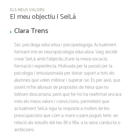
ELS MEUS VALORS
El meu objectiu i SeiLá
Clara Trens
Sóc psicòloga educativa i psicopedagoga. Actualment
formant-me en neuropsicologia educativa. Vaig decidir
crear SeiLá amb l’objectiu d’unir la meva vocació,
formació i experiència. Motivada per la passió per la
psicologia i entusiasmada per donar suport a tots els
alumnes que volen millorar i superar-se. És per això, que
sovint m’he allunyat de propostes de feina que no
tothom descartaria, però que fer-ho ha reafirmat encara
més els meus valors i conviccions, permetent que
actualment SeiLá sigui la resposta a moltes de les
preocupacions que com a mare o pare puguis tenir, en
relació als estudis del teu fill o filla, a la seva conducta o
ambicions.