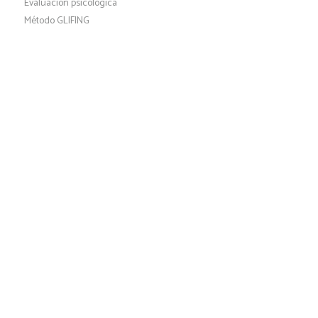
Evaluación psicológica
Método GLIFING