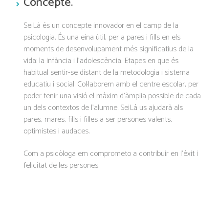
Concepte.
SeiLá és un concepte innovador en el camp de la
psicologia. És una eina útil, per a pares i fills en els
moments de desenvolupament més significatius de la
vida: la infància i l’adolescència. Etapes en que és
habitual sentir-se distant de la metodologia i sistema
educatiu i social. Col·laborem amb el centre escolar, per
poder tenir una visió el màxim d’àmplia possible de cada
un dels contextos de l’alumne. SeiLá us ajudarà als
pares, mares, fills i filles a ser persones valents,
optimistes i audaces.
Com a psicòloga em comprometo a contribuir en l’èxit i
felicitat de les persones.