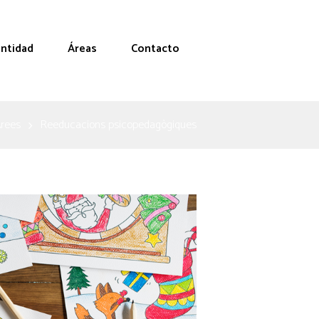
entidad
Áreas
Contacto
rees
Reeducacions psicopedagògiques