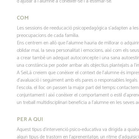
d’ajudar a l’alumne a conèixer-se i a estimar-se.
COM
Les sessions de reeducació psicopedagògica s’adapten a les 
preocupacions de cada família.
Ens centrem en allò que l’alumne hauria de millorar o adquir
oblidar mai, la seva personalitat i emocions, així com els seu
a crear també un adequat autoconcepte i una sana autoestima
una constància per poder arribar als objectius plantejats a l’ini
A SeiLá creiem que conèixer el context de l’alumne és impresc
d’avaluació i seguiment amb els pares o responsables legals
l’escola, el lloc on passen la major part del temps; contactem
conjuntament i així conèixer el comportament o estil d’apren
un treball multidisciplinari beneficia a l’alumne en les seves a
PER A QUI
Aquest tipus d’intervenció psico-educativa va dirigida a qual
algun tipus de trastorn en l’aprenentatge, un ritme d’adquisició 