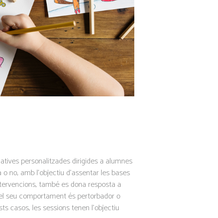
tives personalitzades dirigides a alumnes
a o no, amb l’objectiu d’assentar les bases
ntervencions, també es dona resposta a
 el seu comportament és pertorbador o
s casos, les sessions tenen l’objectiu