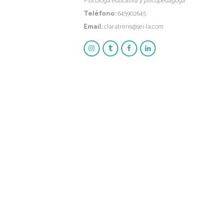
Psicóloga educativa y psicopedagoga
Teléfono:
645902645
Email:
claratrens@sei-la.com