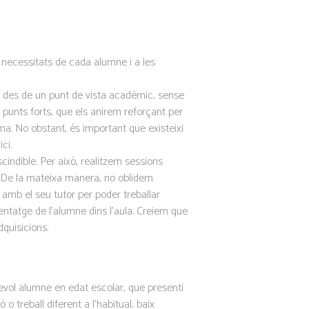
necessitats de cada alumne i a les
ir des de un punt de vista acadèmic, sense
s punts forts, que els anirem reforçant per
. No obstant, és important que existeixi
ci.
indible. Per això, realitzem sessions
. De la mateixa manera, no oblidem
 amb el seu tutor per poder treballar
entatge de l’alumne dins l’aula. Creiem que
dquisicions.
sevol alumne en edat escolar, que presenti
o treball diferent a l’habitual, baix